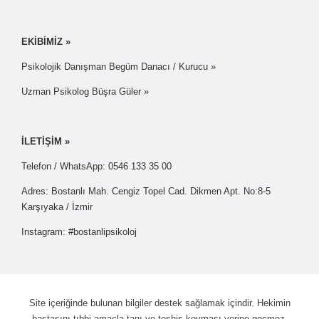
EKİBİMİZ »
Psikolojik Danışman Begüm Danacı / Kurucu »
Uzman Psikolog Büşra Güler »
İLETİŞİM »
Telefon / WhatsApp: 0546 133 35 00
Adres: Bostanlı Mah. Cengiz Topel Cad. Dikmen Apt. No:8-5
Karşıyaka / İzmir
Instagram: #bostanlipsikoloj
Site içeriğinde bulunan bilgiler destek sağlamak içindir. Hekimin
hastasını tıbbi amaçla tanı ve teşhis koyması yerine geçmez.