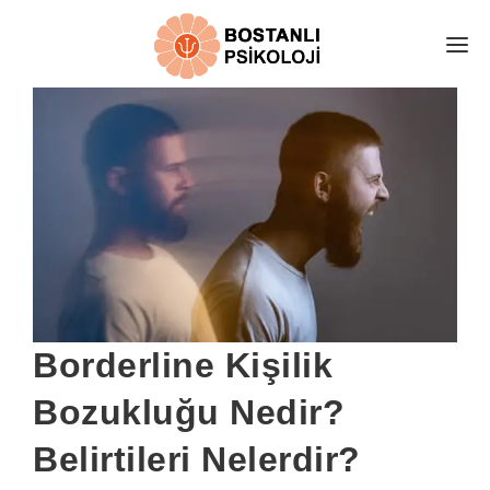
E-RANDEVU
EKİBİMİZ
HAKKIMIZDA
DANIŞAN YORUMLARI
ÜCRETLER
İLETİŞİM
PSİKOLOJİ ALANLARI
Borderline Kişilik
KARAMSARLIK TESTİ
Bozukluğu Nedir?
ÜCRETSİZ GÖRÜŞ AL
Belirtileri Nelerdir?
ONLİNE TERAPİ