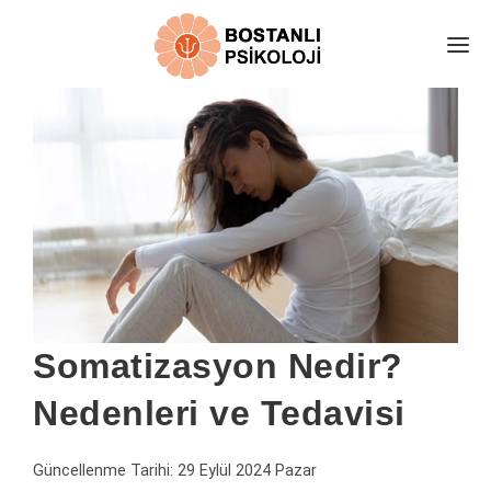
E-RANDEVU
EKİBİMİZ
HAKKIMIZDA
DANIŞAN YORUMLARI
ÜCRETLER
İLETİŞİM
PSİKOLOJİ ALANLARI
Somatizasyon Nedir?
KARAMSARLIK TESTİ
Nedenleri ve Tedavisi
ÜCRETSİZ GÖRÜŞ AL
ONLİNE TERAPİ
Güncellenme Tarihi:
29 Eylül 2024 Pazar