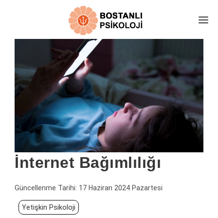
E-RANDEVU
EKİBİMİZ
HAKKIMIZDA
DANIŞAN YORUMLARI
ÜCRETLER
İLETİŞİM
PSİKOLOJİ ALANLARI
İnternet Bağımlılığı
KARAMSARLIK TESTİ
ÜCRETSİZ GÖRÜŞ AL
Güncellenme Tarihi:
17 Haziran 2024 Pazartesi
ONLİNE TERAPİ
Yetişkin Psikoloji