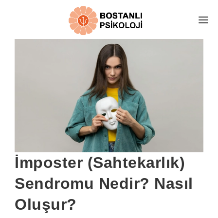
E-RANDEVU
EKİBİMİZ
HAKKIMIZDA
DANIŞAN YORUMLARI
ÜCRETLER
İLETİŞİM
PSİKOLOJİ ALANLARI
İmposter (Sahtekarlık)
KARAMSARLIK TESTİ
Sendromu Nedir? Nasıl
ÜCRETSİZ GÖRÜŞ AL
Oluşur?
ONLİNE TERAPİ