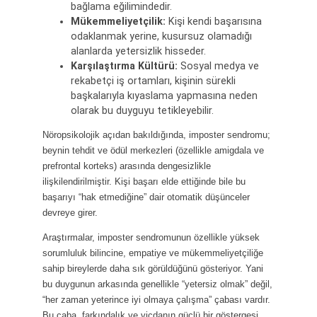
bağlama eğilimindedir.
Mükemmeliyetçilik:
Kişi kendi başarısına
odaklanmak yerine, kusursuz olamadığı
alanlarda yetersizlik hisseder.
Karşılaştırma Kültürü:
Sosyal medya ve
rekabetçi iş ortamları, kişinin sürekli
başkalarıyla kıyaslama yapmasına neden
olarak bu duyguyu tetikleyebilir.
Nöropsikolojik açıdan bakıldığında, imposter sendromu;
beynin tehdit ve ödül merkezleri (özellikle amigdala ve
prefrontal korteks) arasında dengesizlikle
ilişkilendirilmiştir. Kişi başarı elde ettiğinde bile bu
başarıyı “hak etmediğine” dair otomatik düşünceler
devreye girer.
Araştırmalar, imposter sendromunun özellikle yüksek
sorumluluk bilincine, empatiye ve mükemmeliyetçiliğe
sahip bireylerde daha sık görüldüğünü gösteriyor. Yani
bu duygunun arkasında genellikle “yetersiz olmak” değil,
“her zaman yeterince iyi olmaya çalışma” çabası vardır.
Bu çaba, farkındalık ve vicdanın güçlü bir göstergesi