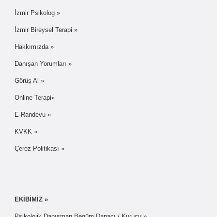
İzmir Psikolog »
İzmir Bireysel Terapi »
Hakkımızda »
Danışan Yorumları »
Görüş Al »
Online Terapi»
E-Randevu »
KVKK »
Çerez Politikası »
EKİBİMİZ »
Psikolojik Danışman Begüm Danacı / Kurucu »