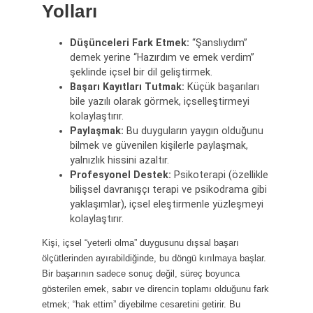
Yolları
Düşünceleri Fark Etmek:
“Şanslıydım”
demek yerine “Hazırdım ve emek verdim”
şeklinde içsel bir dil geliştirmek.
Başarı Kayıtları Tutmak:
Küçük başarıları
bile yazılı olarak görmek, içselleştirmeyi
kolaylaştırır.
Paylaşmak:
Bu duyguların yaygın olduğunu
bilmek ve güvenilen kişilerle paylaşmak,
yalnızlık hissini azaltır.
Profesyonel Destek:
Psikoterapi (özellikle
bilişsel davranışçı terapi ve psikodrama gibi
yaklaşımlar), içsel eleştirmenle yüzleşmeyi
kolaylaştırır.
Kişi, içsel “yeterli olma” duygusunu dışsal başarı
ölçütlerinden ayırabildiğinde, bu döngü kırılmaya başlar.
Bir başarının sadece sonuç değil, süreç boyunca
gösterilen emek, sabır ve direncin toplamı olduğunu fark
etmek; “hak ettim” diyebilme cesaretini getirir. Bu