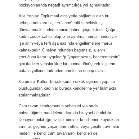
pozisyonlarında negatif ayrımcılığa yol açmaktadır.
Aile Yapısı: Toplumsal cinsiyetle bağlantılı olan bu
sebep kadınlara biçilen “anne” rolü sebebiyle iş
dünyasındaki ilerlemelerinin önüne geçmektedir. Çoğu
kadın çocuk sahibi olup izne ayrılma ihtimali nedeniyle
işe alım veya terfi aşamasında engellemelere maruz
kalmaktadır. Cinsiyet rolünden bağımsız, ailenin
çocuğuna karşı uyguladığı “yapamazsın, beceremezsin”
gibi ifadeler yetişkinlikte bir inanca dönüşerek kişilerin
potansiyellerini fark edememelerine sebep olabilir.
Kurumsal Kültür: Birçok kurum erkek egemen yapı ile
oluştuğundan kadınlar burada kendilerine yer bulmakta
zorlanmaktadırlar.
Cam tavan sendromunun sebepleri yukarıda
bahsettiğimiz maddelerin dışında bireysel de olabilir.
Deneyde anlattığımız gibi bireyler kendilerine koydukları
sınırlar, geçmiş yaşantıların etkisi veya çeşitli travmalar
nedeni ile kendi cam tavanlarını kendileri de