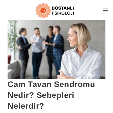
E-RANDEVU
EKİBİMİZ
HAKKIMIZDA
DANIŞAN YORUMLARI
ÜCRETLER
İLETİŞİM
PSİKOLOJİ ALANLARI
Cam Tavan Sendromu
KARAMSARLIK TESTİ
Nedir? Sebepleri
ÜCRETSİZ GÖRÜŞ AL
Nelerdir?
ONLİNE TERAPİ