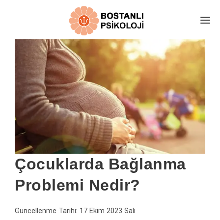
E-RANDEVU
EKİBİMİZ
HAKKIMIZDA
DANIŞAN YORUMLARI
ÜCRETLER
İLETİŞİM
PSİKOLOJİ ALANLARI
Çocuklarda Bağlanma
KARAMSARLIK TESTİ
Problemi Nedir?
ÜCRETSİZ GÖRÜŞ AL
ONLİNE TERAPİ
Güncellenme Tarihi:
17 Ekim 2023 Salı