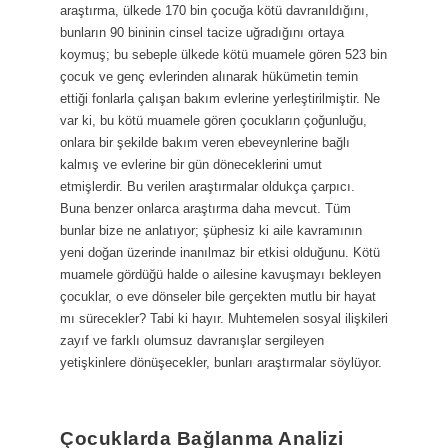
araştırma, ülkede 170 bin çocuğa kötü davranıldığını,
bunların 90 bininin cinsel tacize uğradığını ortaya
koymuş; bu sebeple ülkede kötü muamele gören 523 bin
çocuk ve genç evlerinden alınarak hükümetin temin
ettiği fonlarla çalışan bakım evlerine yerleştirilmiştir. Ne
var ki, bu kötü muamele gören çocukların çoğunluğu,
onlara bir şekilde bakım veren ebeveynlerine bağlı
kalmış ve evlerine bir gün döneceklerini umut
etmişlerdir. Bu verilen araştırmalar oldukça çarpıcı.
Buna benzer onlarca araştırma daha mevcut. Tüm
bunlar bize ne anlatıyor; şüphesiz ki aile kavramının
yeni doğan üzerinde inanılmaz bir etkisi olduğunu. Kötü
muamele gördüğü halde o ailesine kavuşmayı bekleyen
çocuklar, o eve dönseler bile gerçekten mutlu bir hayat
mı sürecekler? Tabi ki hayır. Muhtemelen sosyal ilişkileri
zayıf ve farklı olumsuz davranışlar sergileyen
yetişkinlere dönüşecekler, bunları araştırmalar söylüyor.
Çocuklarda Bağlanma Analizi