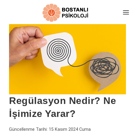
E-RANDEVU
EKİBİMİZ
HAKKIMIZDA
DANIŞAN YORUMLARI
ÜCRETLER
İLETİŞİM
PSİKOLOJİ ALANLARI
Regülasyon Nedir? Ne
KARAMSARLIK TESTİ
İşimize Yarar?
ÜCRETSİZ GÖRÜŞ AL
ONLİNE TERAPİ
Güncellenme Tarihi:
15 Kasım 2024 Cuma